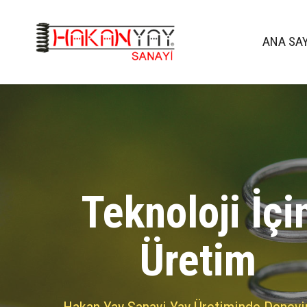
ANA SA
Teknoloji İçi
Üretim
Hakan Yay Sanayi Yay Üretiminde Deney